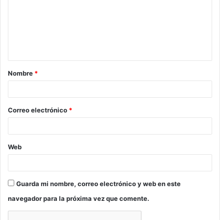
m
e
n
t
a
Nombre
*
r
i
o
Correo electrónico
*
*
Web
Guarda mi nombre, correo electrónico y web en este
navegador para la próxima vez que comente.