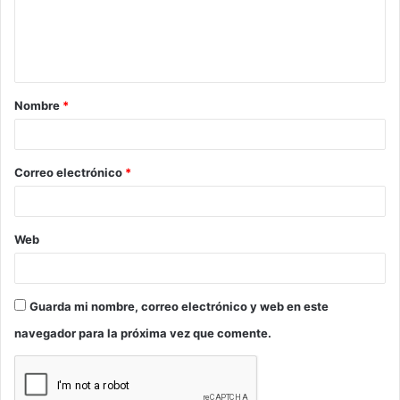
e
n
t
a
Nombre
*
r
i
o
Correo electrónico
*
*
Web
Guarda mi nombre, correo electrónico y web en este
navegador para la próxima vez que comente.