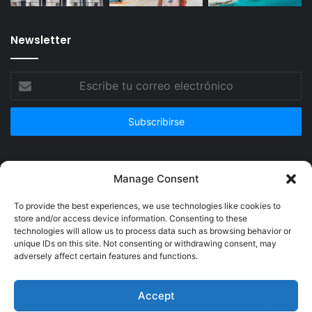
Newsletter
Escribe
tu
correo
electrónico
Publicidad
Manage Consent
To provide the best experiences, we use technologies like cookies to
store and/or access device information. Consenting to these
technologies will allow us to process data such as browsing behavior or
unique IDs on this site. Not consenting or withdrawing consent, may
adversely affect certain features and functions.
Accept