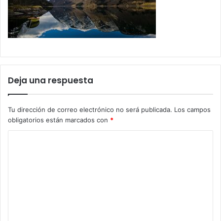
Deja una respuesta
Tu dirección de correo electrónico no será publicada.
Los campos
obligatorios están marcados con
*
C
o
m
e
n
t