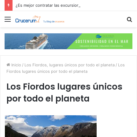
¿Es mejor contratar las excursiones en el crucero o directamente en el puerto?
Menú
B
p
Inicio
/
Los Fiordos, lugares únicos por todo el planeta
/
Los
Fiordos lugares únicos por todo el planeta
Los Fiordos lugares únicos
por todo el planeta