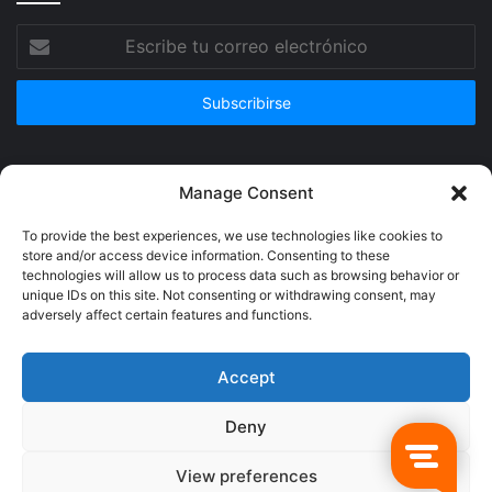
Escribe
tu
correo
electrónico
Publicidad
Manage Consent
To provide the best experiences, we use technologies like cookies to
store and/or access device information. Consenting to these
technologies will allow us to process data such as browsing behavior or
unique IDs on this site. Not consenting or withdrawing consent, may
adversely affect certain features and functions.
Accept
Deny
© Copyright 2026, Todos los derechos reservados @Crucerum |
View preferences
Facebook
Twitter
YouTube
Instagram