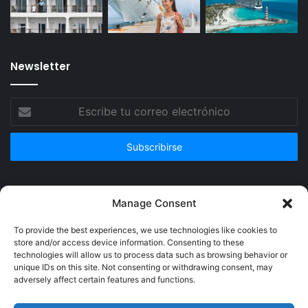
Newsletter
Escribe
tu
correo
electrónico
Publicidad
Manage Consent
To provide the best experiences, we use technologies like cookies to
store and/or access device information. Consenting to these
technologies will allow us to process data such as browsing behavior or
unique IDs on this site. Not consenting or withdrawing consent, may
adversely affect certain features and functions.