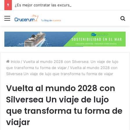
¿Es mejor contratar las excursiones en el crucero o directamente en el puerto?
Menú
B
p
Inicio
/
Vuelta al mundo 2028 con Silversea: Un viaje de lujo
que transforma tu forma de viajar
/
Vuelta al mundo 2028 con
Silversea Un viaje de lujo que transforma tu forma de viajar
Vuelta al mundo 2028 con
Silversea Un viaje de lujo
que transforma tu forma de
viajar