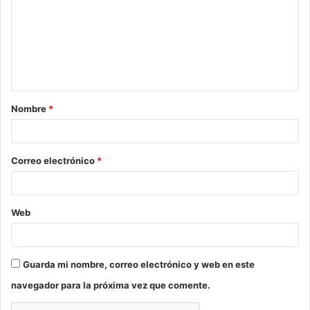
m
e
n
t
a
Nombre
*
r
i
o
Correo electrónico
*
*
Web
Guarda mi nombre, correo electrónico y web en este
navegador para la próxima vez que comente.