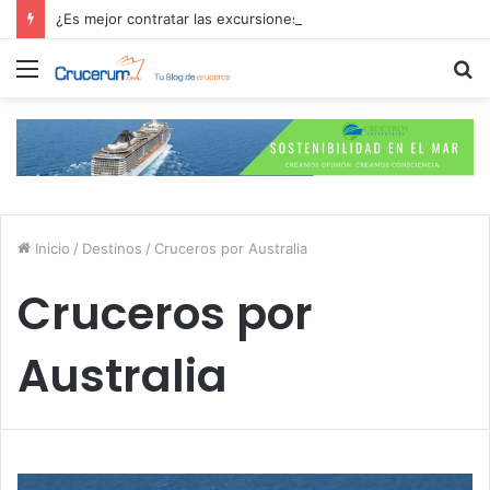
¿Es mejor contratar las excursiones en el crucero o directamente en el puerto?
Menú
B
p
Inicio
/
Destinos
/
Cruceros por Australia
Cruceros por
Australia