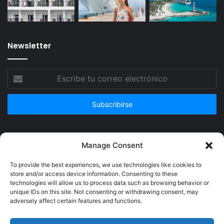
Newsletter
Escribe
tu
correo
electrónico
Publicidad
Manage Consent
To provide the best experiences, we use technologies like cookies to
store and/or access device information. Consenting to these
technologies will allow us to process data such as browsing behavior or
unique IDs on this site. Not consenting or withdrawing consent, may
adversely affect certain features and functions.