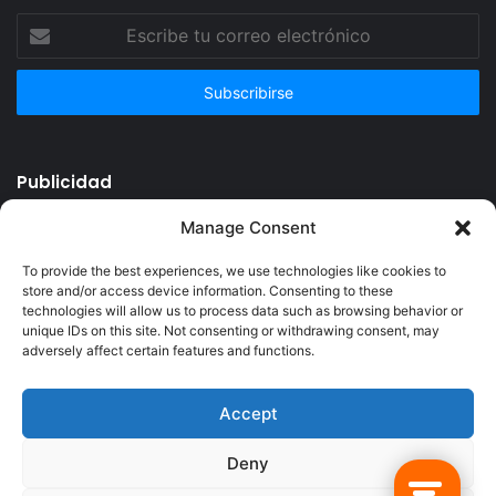
Escribe
tu
correo
electrónico
Publicidad
Manage Consent
To provide the best experiences, we use technologies like cookies to
store and/or access device information. Consenting to these
technologies will allow us to process data such as browsing behavior or
unique IDs on this site. Not consenting or withdrawing consent, may
adversely affect certain features and functions.
Accept
© Copyright 2026, Todos los derechos reservados @Crucerum |
Deny
Facebook
Twitter
YouTube
Instagram