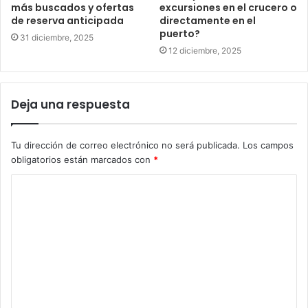
más buscados y ofertas
excursiones en el crucero o
de reserva anticipada
directamente en el
puerto?
31 diciembre, 2025
12 diciembre, 2025
Deja una respuesta
Tu dirección de correo electrónico no será publicada.
Los campos
obligatorios están marcados con
*
C
o
m
e
n
t