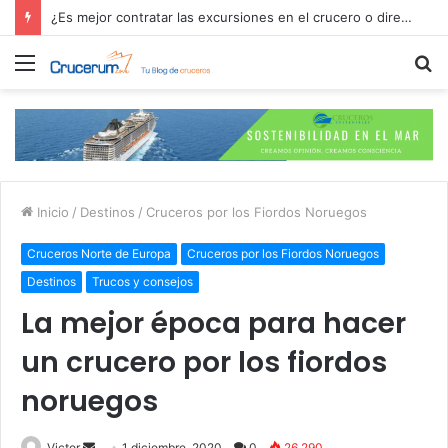
¿Es mejor contratar las excursiones en el crucero o directamente en el puerto?
Menú
B
p
Inicio
/
Destinos
/
Cruceros por los Fiordos Noruegos
Cruceros Norte de Europa
Cruceros por los Fiordos Noruegos
Destinos
Trucos y consejos
La mejor época para hacer
un crucero por los fiordos
noruegos
Send
Victor
1 diciembre, 2020
0
26.290