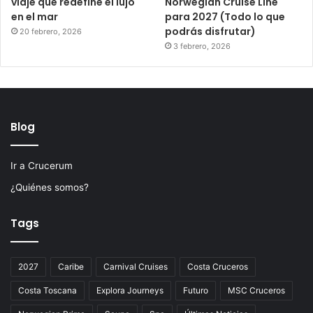
viaje que redefine el lujo
Norwegian Cruise Line
en el mar
para 2027 (Todo lo que
podrás disfrutar)
20 febrero, 2026
3 febrero, 2026
Blog
Ir a Crucerum
¿Quiénes somos?
Tags
2027
Caribe
Carnival Cruises
Costa Cruceros
Costa Toscana
Explora Journeys
Futuro
MSC Cruceros