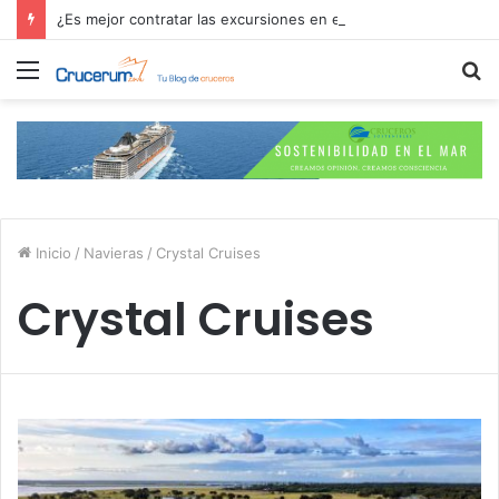
¿Es mejor contratar las excursiones en el crucero o directamente en el puerto?
Menú
B
p
Inicio
/
Navieras
/
Crystal Cruises
Crystal Cruises