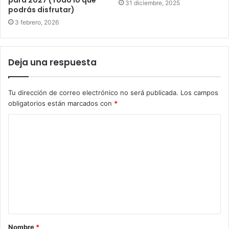
para 2027 (Todo lo que
31 diciembre, 2025
podrás disfrutar)
3 febrero, 2026
Deja una respuesta
Tu dirección de correo electrónico no será publicada.
Los campos
obligatorios están marcados con
*
C
o
m
e
n
t
a
Nombre
*