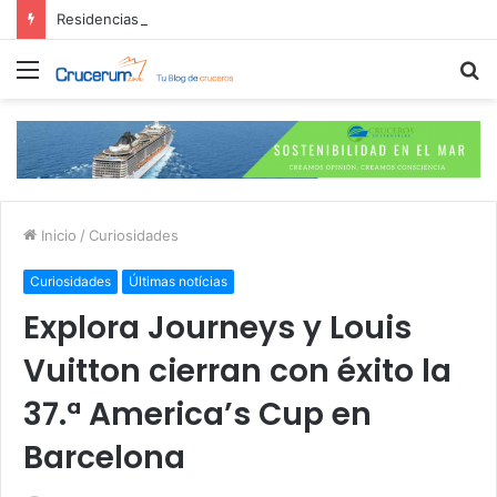
Residencias Ulyssia: Lo Nuevo en Cruceros Personalizados de Lujo
Menú
B
p
Inicio
/
Curiosidades
Curiosidades
Últimas notícias
Explora Journeys y Louis
Vuitton cierran con éxito la
37.ª America’s Cup en
Barcelona