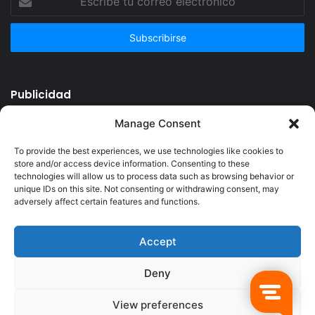
tu
correo
electrónico
Publicidad
Manage Consent
To provide the best experiences, we use technologies like cookies to
store and/or access device information. Consenting to these
technologies will allow us to process data such as browsing behavior or
unique IDs on this site. Not consenting or withdrawing consent, may
adversely affect certain features and functions.
Accept
© Copyright 2026, Todos los derechos reservados @Crucerum |
Deny
Facebook
Twitter
YouTube
Instagram
View preferences