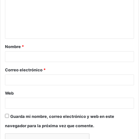
m
e
n
t
a
Nombre
*
r
i
o
Correo electrónico
*
*
Web
Guarda mi nombre, correo electrónico y web en este
navegador para la próxima vez que comente.