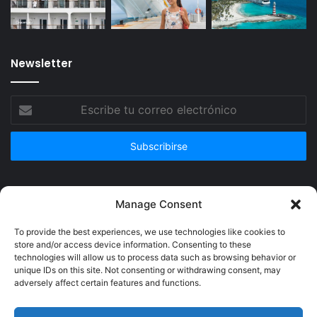
Newsletter
Escribe
tu
correo
electrónico
Publicidad
Manage Consent
To provide the best experiences, we use technologies like cookies to
store and/or access device information. Consenting to these
technologies will allow us to process data such as browsing behavior or
unique IDs on this site. Not consenting or withdrawing consent, may
adversely affect certain features and functions.