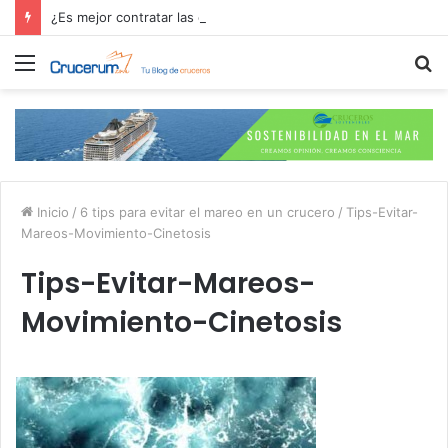
¿Es mejor contratar las excursiones en el crucero o directamente en el puerto?
Menú
B
p
Inicio
/
6 tips para evitar el mareo en un crucero
/
Tips-Evitar-
Mareos-Movimiento-Cinetosis
Tips-Evitar-Mareos-
Movimiento-Cinetosis