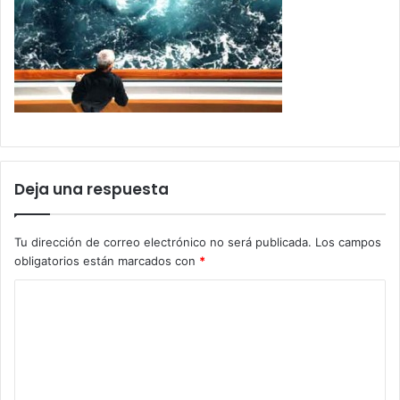
Deja una respuesta
Tu dirección de correo electrónico no será publicada.
Los campos
obligatorios están marcados con
*
C
o
m
e
n