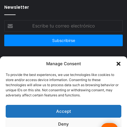
Newsletter
Escribe
tu
correo
electrónico
Publicidad
Manage Consent
To provide the best experiences, we use technologies like cookies to
store and/or access device information. Consenting to these
technologies will allow us to process data such as browsing behavior or
unique IDs on this site. Not consenting or withdrawing consent, may
adversely affect certain features and functions.
Accept
Deny
© Copyright 2026, Todos los derechos reservados @Crucerum |