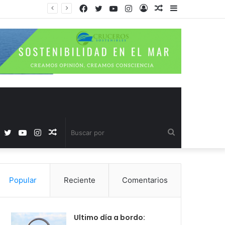
Facebook
Twitter
YouTube
Instagram
Acceso
Publicación
Barra
al
lateral
azar
Facebook
Twitter
YouTube
Instagram
Publicación
Buscar
al
por
Popular
Reciente
Comentarios
azar
Ultimo día a bordo: