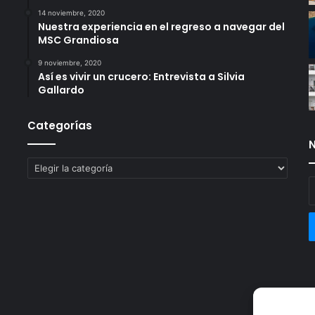
14 noviembre, 2020
Nuestra experiencia en el regreso a navegar del
MSC Grandiosa
9 noviembre, 2020
Así es vivir un crucero: Entrevista a Silvia
Gallardo
Categorías
N
Categorías
E
t
c
e