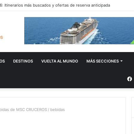
: Itinerarios más buscados y ofertas de reserva anticipada
OS
DESTINOS
VUELTA AL MUNDO
MÁS SECCIONES
bebidas de MSC CRUCEROS
/
bebidas