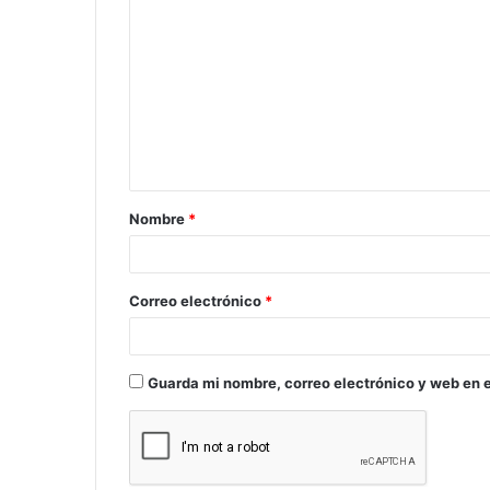
o
m
e
n
t
a
Nombre
*
r
i
o
Correo electrónico
*
*
Guarda mi nombre, correo electrónico y web en 