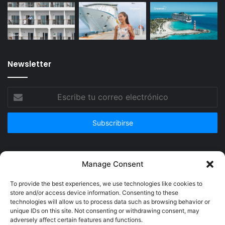
Newsletter
Escribe
tu
correo
electrónico
Publicidad
Manage Consent
To provide the best experiences, we use technologies like cookies to
store and/or access device information. Consenting to these
technologies will allow us to process data such as browsing behavior or
unique IDs on this site. Not consenting or withdrawing consent, may
adversely affect certain features and functions.