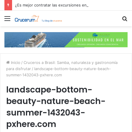
¿Es mejor contratar las excursiones en el crucero o directamente en el puerto?
Menú
B
p
Inicio
/
Cruceros a Brasil: Samba, naturaleza y gastronomía
para disfrutar
/
landscape-bottom-beauty-nature-beach-
summer-1432043-pxhere.com
landscape-bottom-
beauty-nature-beach-
summer-1432043-
pxhere.com