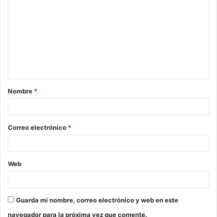
o
m
e
n
t
a
Nombre
*
r
i
o
Correo electrónico
*
*
Web
Guarda mi nombre, correo electrónico y web en este
navegador para la próxima vez que comente.