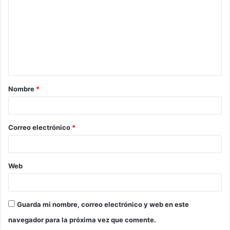
m
e
n
t
a
Nombre
*
r
i
o
Correo electrónico
*
*
Web
Guarda mi nombre, correo electrónico y web en este
navegador para la próxima vez que comente.