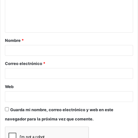
e
n
t
a
Nombre
*
r
i
o
Correo electrónico
*
*
Web
Guarda mi nombre, correo electrónico y web en este
navegador para la próxima vez que comente.