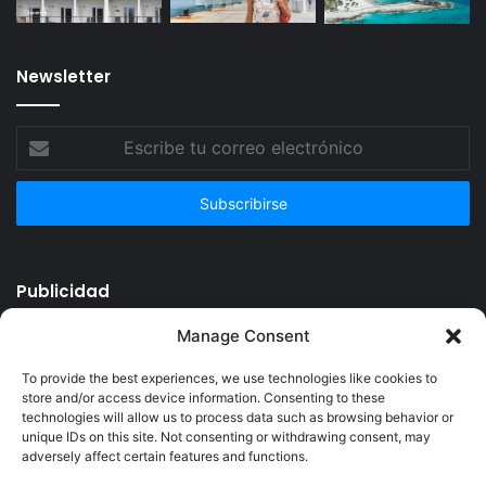
Newsletter
Escribe
tu
correo
electrónico
Publicidad
Manage Consent
To provide the best experiences, we use technologies like cookies to
store and/or access device information. Consenting to these
technologies will allow us to process data such as browsing behavior or
unique IDs on this site. Not consenting or withdrawing consent, may
adversely affect certain features and functions.