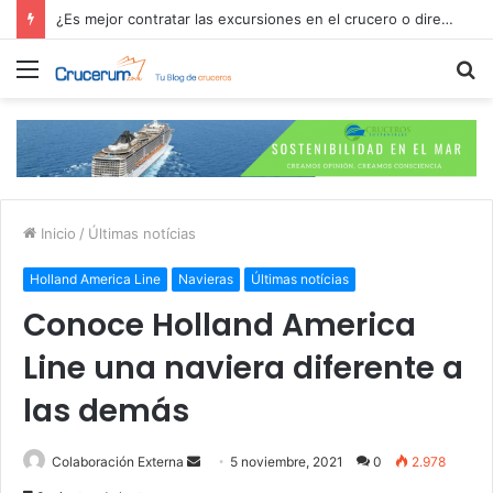
¿Es mejor contratar las excursiones en el crucero o directamente en el puerto?
Menú
B
p
Inicio
/
Últimas notícias
Holland America Line
Navieras
Últimas notícias
Conoce Holland America
Line una naviera diferente a
las demás
Send
Colaboración Externa
5 noviembre, 2021
0
2.978
an