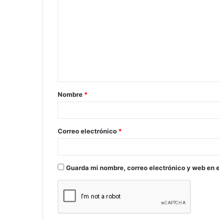
o
m
e
n
t
a
Nombre
*
r
i
o
Correo electrónico
*
*
Guarda mi nombre, correo electrónico y web en 