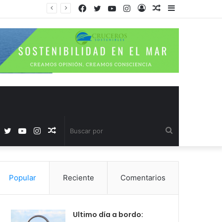
Facebook
Twitter
YouTube
Instagram
Acceso
Publicación
Barra
al
lateral
azar
Facebook
Twitter
YouTube
Instagram
Publicación
Buscar
al
por
Popular
Reciente
Comentarios
azar
Ultimo día a bordo: