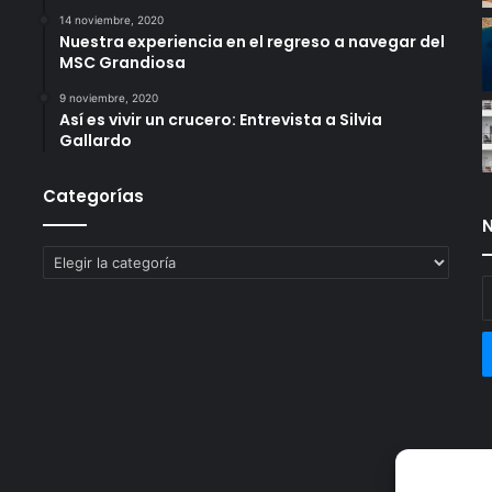
14 noviembre, 2020
Nuestra experiencia en el regreso a navegar del
MSC Grandiosa
9 noviembre, 2020
Así es vivir un crucero: Entrevista a Silvia
Gallardo
Categorías
N
Categorías
E
t
c
e