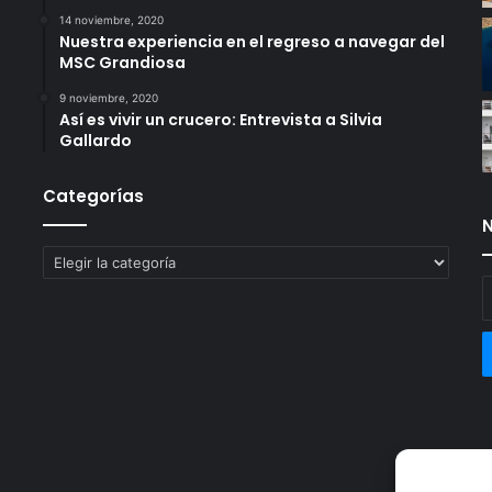
14 noviembre, 2020
Nuestra experiencia en el regreso a navegar del
MSC Grandiosa
9 noviembre, 2020
Así es vivir un crucero: Entrevista a Silvia
Gallardo
Categorías
N
Categorías
E
t
c
e