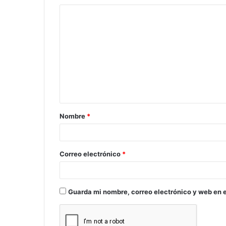
C
o
m
e
n
t
a
Nombre
*
r
i
o
Correo electrónico
*
*
Guarda mi nombre, correo electrónico y web en 