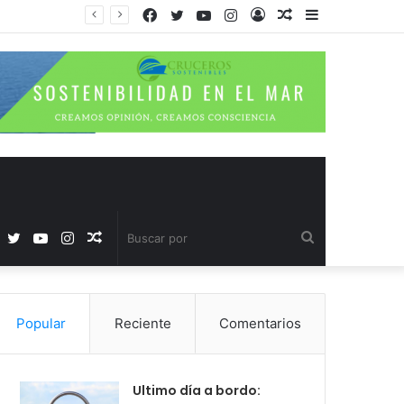
Facebook
Twitter
YouTube
Instagram
Acceso
Publicación
Barra
al
lateral
azar
Facebook
Twitter
YouTube
Instagram
Publicación
Buscar
al
por
Popular
Reciente
Comentarios
azar
Ultimo día a bordo: