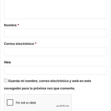
n
t
a
Nombre
*
r
i
o
Correo electrónico
*
*
Web
Guarda mi nombre, correo electrónico y web en este
navegador para la próxima vez que comente.