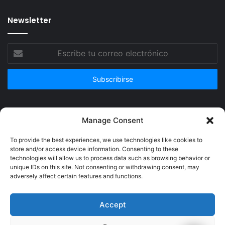
Newsletter
Escribe
tu
correo
electrónico
Publicidad
Manage Consent
To provide the best experiences, we use technologies like cookies to
store and/or access device information. Consenting to these
technologies will allow us to process data such as browsing behavior or
unique IDs on this site. Not consenting or withdrawing consent, may
adversely affect certain features and functions.
Accept