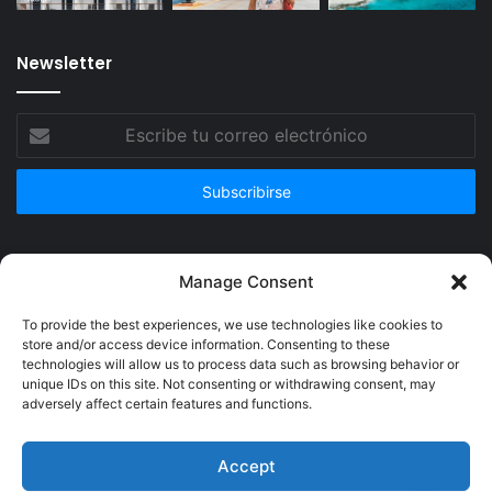
Newsletter
Escribe
tu
correo
electrónico
Publicidad
Manage Consent
To provide the best experiences, we use technologies like cookies to
store and/or access device information. Consenting to these
technologies will allow us to process data such as browsing behavior or
unique IDs on this site. Not consenting or withdrawing consent, may
adversely affect certain features and functions.
Accept