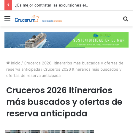
¿Es mejor contratar las excursiones en el crucero o directamente en el puerto?
Menú
B
p
Inicio
/
Cruceros 2026: Itinerarios más buscados y ofertas de
reserva anticipada
/
Cruceros 2026 Itinerarios más buscados y
ofertas de reserva anticipada
Cruceros 2026 Itinerarios
más buscados y ofertas de
reserva anticipada