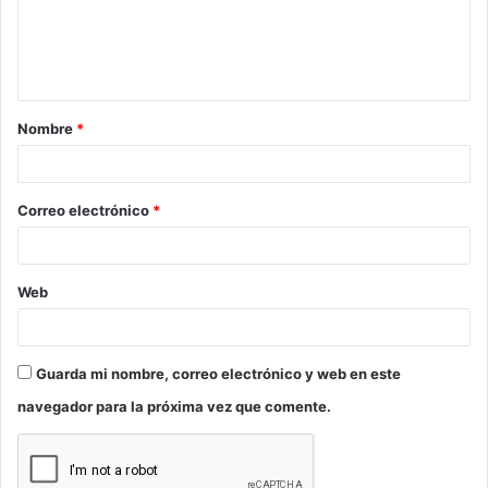
e
n
t
a
Nombre
*
r
i
o
Correo electrónico
*
*
Web
Guarda mi nombre, correo electrónico y web en este
navegador para la próxima vez que comente.