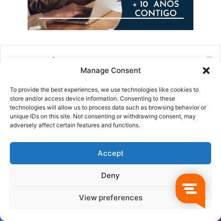
Recent Tech News
Manage Consent
To provide the best experiences, we use technologies like cookies to
store and/or access device information. Consenting to these
technologies will allow us to process data such as browsing behavior or
unique IDs on this site. Not consenting or withdrawing consent, may
adversely affect certain features and functions.
MSC World Asia: así será
Costa Cruceros y la
Accept
el nuevo crucero de MSC
evolución Sea & Land
que revolucionará el
Wonder 2027
Deny
Mediterráneo en 2027
16 junio, 2026
19 junio, 2026
View preferences
Facebook
Twitter
WhatsApp
Telegram
Viber