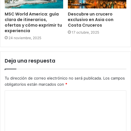
MSC World America: guía
Descubre un crucero
clara de itinerarios,
exclusivo en Asia con
ofertas y cómo exprimir tu
Costa Cruceros
experiencia
17 octubre, 2025
24 noviembre, 2025
Deja una respuesta
Tu dirección de correo electrónico no será publicada.
Los campos
obligatorios están marcados con
*
C
o
m
e
n