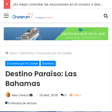
¿Es mejor contratar las excursiones en el crucero o directamente en el puerto?
Menú
B
p
Inicio
/
Destinos
/
Cruceros por el Caribe
Cruceros por el Caribe
Destinos
Destino Paraíso: Las
Bahamas
Send
Alex Cerezo
19 abril, 2018
0
1.447
an
6 minutos de lectura
email