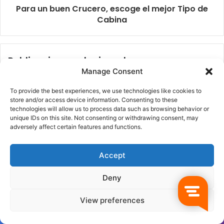
Para un buen Crucero, escoge el mejor Tipo de
Cabina
Publicaciones relacionadas
Manage Consent
To provide the best experiences, we use technologies like cookies to
store and/or access device information. Consenting to these
technologies will allow us to process data such as browsing behavior or
unique IDs on this site. Not consenting or withdrawing consent, may
adversely affect certain features and functions.
Cruceros 2026: Itinerarios
Descubre un crucero
Accept
más buscados y ofertas
exclusivo en Asia con
de reserva anticipada
Costa Cruceros
Deny
31 diciembre, 2025
17 octubre, 2025
View preferences
Facebook
Twitter
WhatsApp
Telegram
Viber