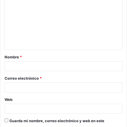
o
m
e
n
t
a
Nombre
*
r
i
o
Correo electrónico
*
*
Web
Guarda mi nombre, correo electrónico y web en este