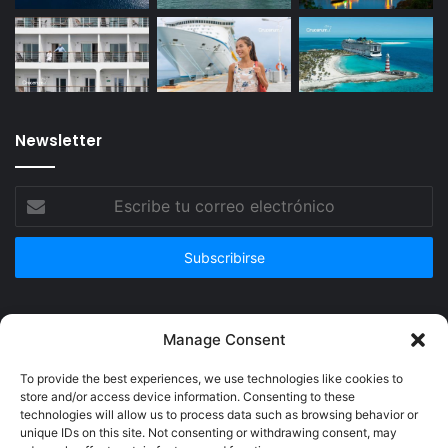
Newsletter
Escribe
tu
correo
electrónico
Publicidad
Manage Consent
To provide the best experiences, we use technologies like cookies to
store and/or access device information. Consenting to these
technologies will allow us to process data such as browsing behavior or
unique IDs on this site. Not consenting or withdrawing consent, may