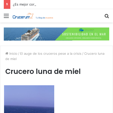
¿Es mejor contratar las excursiones en el crucero o directamente en el puerto?
Menú
B
p
Inicio
/
El auge de los cruceros pese a la crisis
/
Crucero luna
de miel
Crucero luna de miel