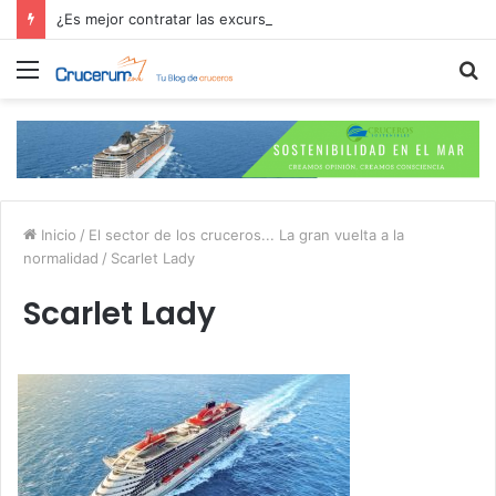
¿Es mejor contratar las excursiones en el crucero o directamente en el puerto?
Menú
B
p
Inicio
/
El sector de los cruceros... La gran vuelta a la
normalidad
/
Scarlet Lady
Scarlet Lady