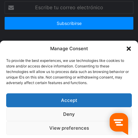
Escribe
tu
correo
electrónico
Publicidad
Manage Consent
To provide the best experiences, we use technologies like cookies to
store and/or access device information. Consenting to these
technologies will allow us to process data such as browsing behavior or
unique IDs on this site. Not consenting or withdrawing consent, may
adversely affect certain features and functions.
Accept
Deny
© Copyright 2026, Todos los derechos reservados @Crucerum |
View preferences
Facebook
Twitter
YouTube
Instagram