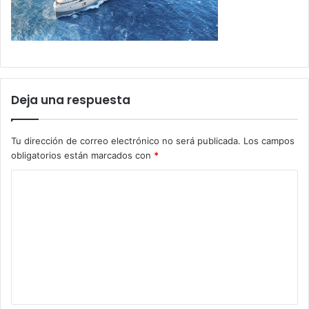
Deja una respuesta
Tu dirección de correo electrónico no será publicada.
Los campos
obligatorios están marcados con
*
C
o
m
e
n
t
a