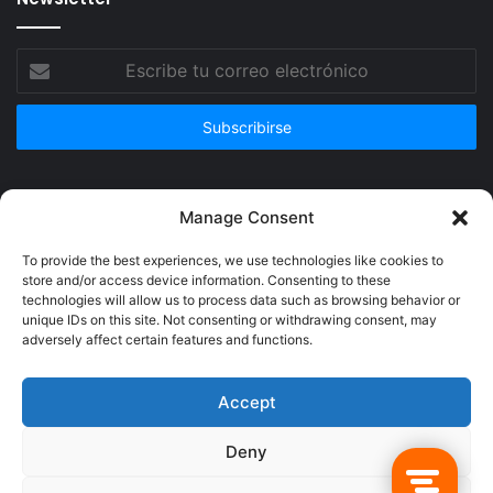
Escribe
tu
correo
electrónico
Publicidad
Manage Consent
To provide the best experiences, we use technologies like cookies to
store and/or access device information. Consenting to these
technologies will allow us to process data such as browsing behavior or
unique IDs on this site. Not consenting or withdrawing consent, may
adversely affect certain features and functions.
Accept
Deny
© Copyright 2026, Todos los derechos reservados @Crucerum |