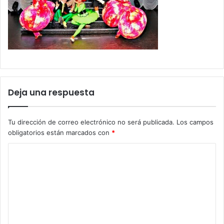
Deja una respuesta
Tu dirección de correo electrónico no será publicada.
Los campos
obligatorios están marcados con
*
C
o
m
e
n