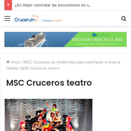
¿Es mejor contratar las excursiones en el crucero o directamente en el puerto?
Menú
B
p
Inicio
/
MSC Cruceros se moderniza para satisfacer a toda la
familia
/
MSC Cruceros teatro
MSC Cruceros teatro