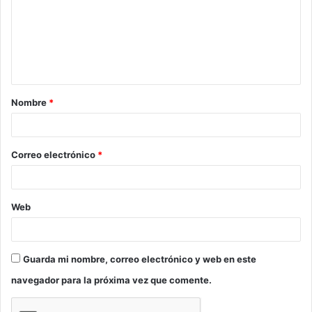
m
e
n
t
a
Nombre
*
r
i
o
Correo electrónico
*
*
Web
Guarda mi nombre, correo electrónico y web en este
navegador para la próxima vez que comente.