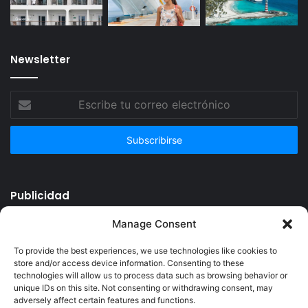
Newsletter
Escribe
tu
correo
electrónico
Publicidad
Manage Consent
To provide the best experiences, we use technologies like cookies to
store and/or access device information. Consenting to these
technologies will allow us to process data such as browsing behavior or
unique IDs on this site. Not consenting or withdrawing consent, may
adversely affect certain features and functions.