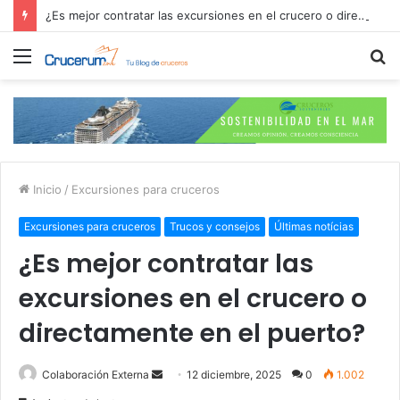
¿Es mejor contratar las excursiones en el crucero o directamente en el puerto?
Menú
B
p
Inicio
/
Excursiones para cruceros
Excursiones para cruceros
Trucos y consejos
Últimas notícias
¿Es mejor contratar las
excursiones en el crucero o
directamente en el puerto?
Send
Colaboración Externa
12 diciembre, 2025
0
1.002
an