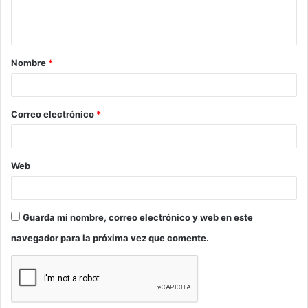
n
t
a
Nombre
*
r
i
o
Correo electrónico
*
*
Web
Guarda mi nombre, correo electrónico y web en este
navegador para la próxima vez que comente.