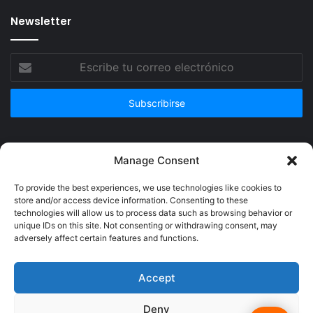
Newsletter
Escribe
tu
correo
electrónico
Publicidad
Manage Consent
To provide the best experiences, we use technologies like cookies to
store and/or access device information. Consenting to these
technologies will allow us to process data such as browsing behavior or
unique IDs on this site. Not consenting or withdrawing consent, may
adversely affect certain features and functions.
Accept
Deny
© Copyright 2026, Todos los derechos reservados @Crucerum |