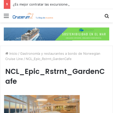
¿Es mejor contratar las excursiones en el crucero o directamente en el puerto?
Menú
B
p
Inicio
/
Gastronomía y restaurantes a bordo de Norwegian
Cruise Line
/
NCL_Epic_Rstrnt_GardenCafe
NCL_Epic_Rstrnt_GardenC
afe