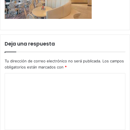
Deja una respuesta
Tu dirección de correo electrónico no será publicada.
Los campos
obligatorios están marcados con
*
C
o
m
e
n
t
a