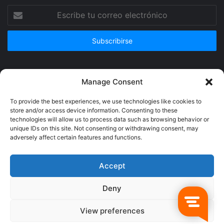
Escribe
tu
correo
electrónico
Publicidad
Manage Consent
To provide the best experiences, we use technologies like cookies to
store and/or access device information. Consenting to these
technologies will allow us to process data such as browsing behavior or
unique IDs on this site. Not consenting or withdrawing consent, may
adversely affect certain features and functions.
Accept
Deny
© Copyright 2026, Todos los derechos reservados @Crucerum |
View preferences
Facebook
Twitter
YouTube
Instagram