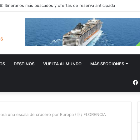
: Itinerarios más buscados y ofertas de reserva anticipada
OS
DESTINOS
VUELTA AL MUNDO
MÁS SECCIONES
ara una escala de crucero por Europa (II)
/
FLORENCIA