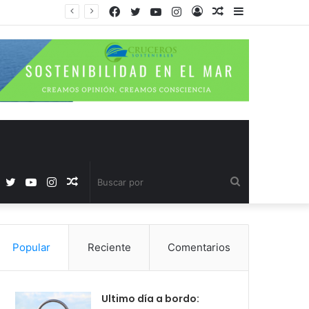
Facebook
Twitter
YouTube
Instagram
Acceso
Publicación
Barra
al
lateral
azar
Facebook
Twitter
YouTube
Instagram
Publicación
Buscar
al
por
Popular
Reciente
Comentarios
azar
Ultimo día a bordo: