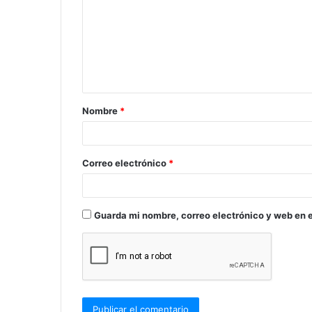
m
e
n
t
a
Nombre
*
r
i
o
Correo electrónico
*
*
Guarda mi nombre, correo electrónico y web en 