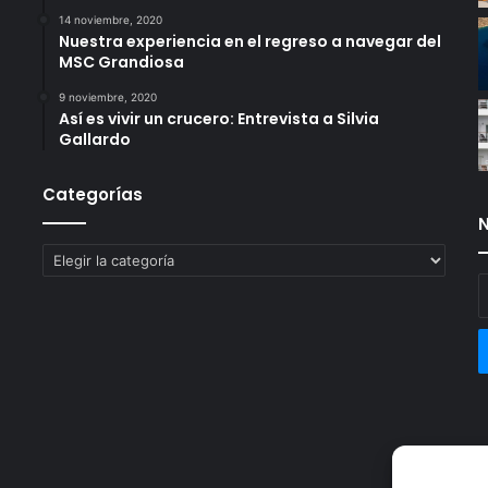
14 noviembre, 2020
Nuestra experiencia en el regreso a navegar del
MSC Grandiosa
9 noviembre, 2020
Así es vivir un crucero: Entrevista a Silvia
Gallardo
Categorías
N
Categorías
E
t
c
e