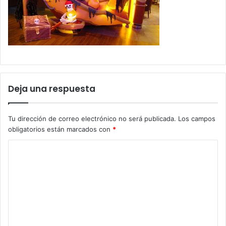
Deja una respuesta
Tu dirección de correo electrónico no será publicada.
Los campos
obligatorios están marcados con
*
C
o
m
e
n
t