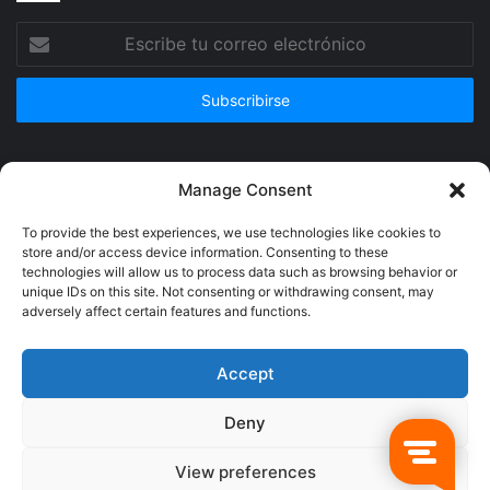
Escribe
tu
correo
electrónico
Publicidad
Manage Consent
To provide the best experiences, we use technologies like cookies to
store and/or access device information. Consenting to these
technologies will allow us to process data such as browsing behavior or
unique IDs on this site. Not consenting or withdrawing consent, may
adversely affect certain features and functions.
Accept
Deny
© Copyright 2026, Todos los derechos reservados @Crucerum |
View preferences
Facebook
Twitter
YouTube
Instagram