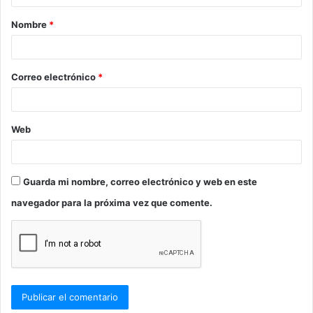
a
Nombre
*
r
i
o
Correo electrónico
*
*
Web
Guarda mi nombre, correo electrónico y web en este
navegador para la próxima vez que comente.