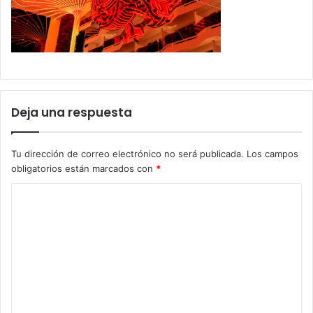
Deja una respuesta
Tu dirección de correo electrónico no será publicada.
Los campos
obligatorios están marcados con
*
C
o
m
e
n
t