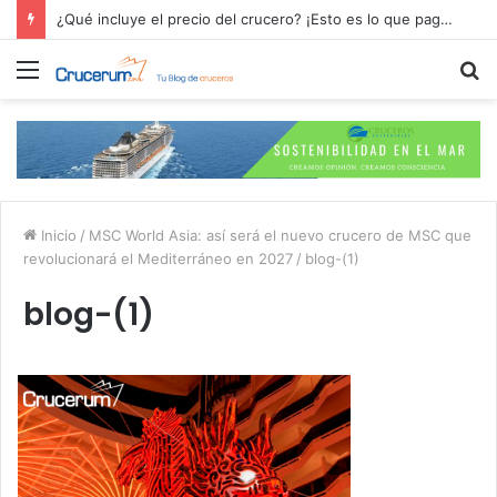
¿Qué incluye el precio del crucero? ¡Esto es lo que pagas por tu aventura en alta mar!
Menú
B
p
Inicio
/
MSC World Asia: así será el nuevo crucero de MSC que
revolucionará el Mediterráneo en 2027
/
blog-(1)
blog-(1)