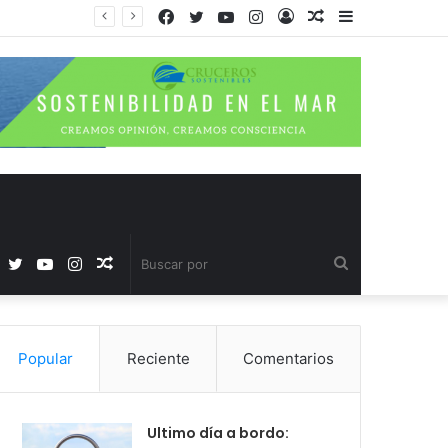
Facebook
Twitter
YouTube
Instagram
Acceso
Publicación
Barra
al
lateral
azar
Facebook
Twitter
YouTube
Instagram
Publicación
Buscar
al
por
Popular
Reciente
Comentarios
azar
Ultimo día a bordo: