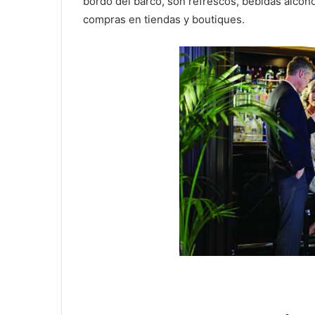
bordo del barco, son refrescos, bebidas alcohól
compras en tiendas y boutiques.