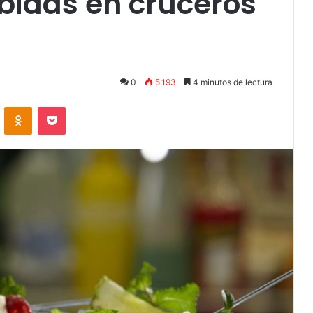
bidas en cruceros
0
5.193
4 minutos de lectura
VKontakte
Odnoklassniki
Pocket