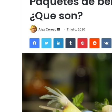
Paquetes de be
¿Que son?
Send
Alex Cerezo
11 julio, 2020
an
Facebook
Twitter
LinkedIn
Tumblr
Pinterest
Reddit
email