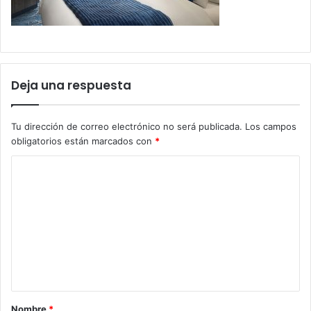
Deja una respuesta
Tu dirección de correo electrónico no será publicada.
Los campos
obligatorios están marcados con
*
C
o
m
e
n
t
a
Nombre
*