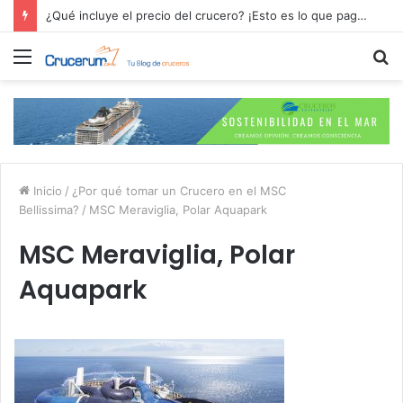
¿Qué incluye el precio del crucero? ¡Esto es lo que pagas por tu aventura en alta mar!
Menú
B
p
Inicio
/
¿Por qué tomar un Crucero en el MSC
Bellissima?
/
MSC Meraviglia, Polar Aquapark
MSC Meraviglia, Polar
Aquapark