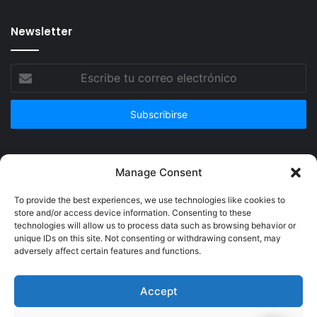
Newsletter
Escribe
tu
correo
electrónico
Publicidad
Manage Consent
To provide the best experiences, we use technologies like cookies to
store and/or access device information. Consenting to these
technologies will allow us to process data such as browsing behavior or
unique IDs on this site. Not consenting or withdrawing consent, may
adversely affect certain features and functions.
Accept