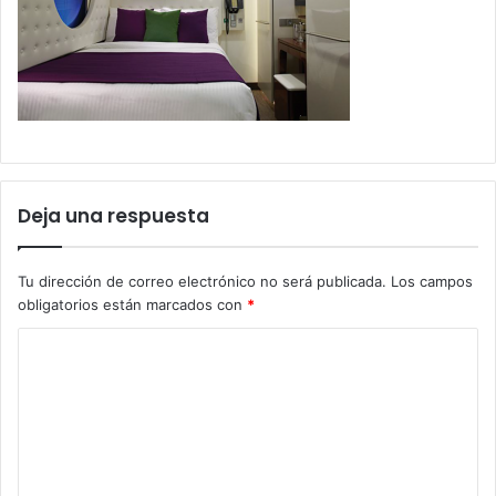
Deja una respuesta
Tu dirección de correo electrónico no será publicada.
Los campos
obligatorios están marcados con
*
C
o
m
e
n