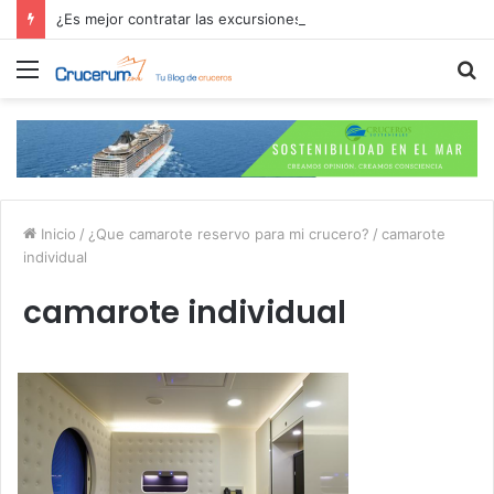
¿Es mejor contratar las excursiones en el crucero o directamente en el puerto?
Menú
B
p
Inicio
/
¿Que camarote reservo para mi crucero?
/
camarote
individual
camarote individual