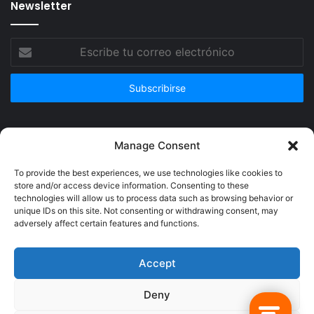
Newsletter
Escribe
tu
correo
electrónico
Publicidad
Manage Consent
To provide the best experiences, we use technologies like cookies to
store and/or access device information. Consenting to these
technologies will allow us to process data such as browsing behavior or
unique IDs on this site. Not consenting or withdrawing consent, may
adversely affect certain features and functions.
Accept
Deny
© Copyright 2026, Todos los derechos reservados @Crucerum |