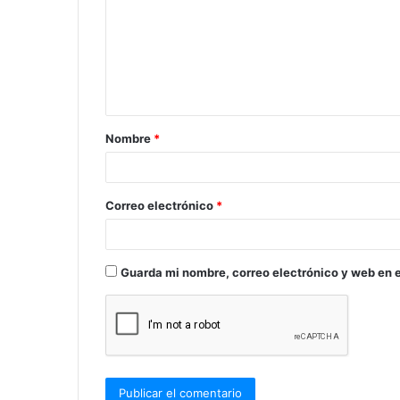
m
e
n
t
a
Nombre
*
r
i
o
Correo electrónico
*
*
Guarda mi nombre, correo electrónico y web en 