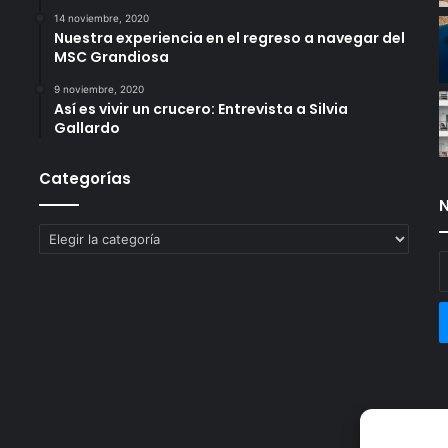
14 noviembre, 2020
Nuestra experiencia en el regreso a navegar del
MSC Grandiosa
9 noviembre, 2020
Así es vivir un crucero: Entrevista a Silvia
Gallardo
Categorías
N
Categorías
E
t
c
e