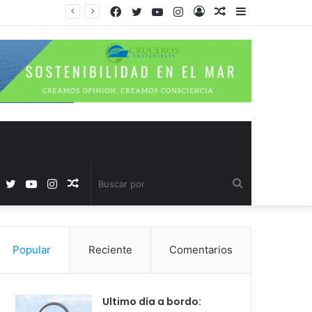
Facebook
Twitter
YouTube
Instagram
Acceso
Publicación
Barra
al
lateral
azar
Facebook
Twitter
YouTube
Instagram
Publicación
Buscar
al
por
Popular
Reciente
Comentarios
azar
Ultimo día a bordo: