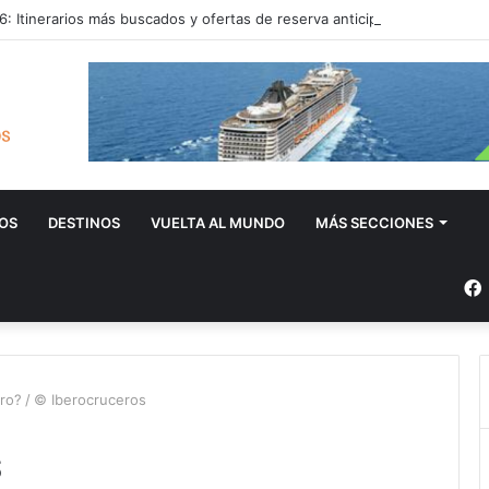
: Itinerarios más buscados y ofertas de reserva anticipada
OS
DESTINOS
VUELTA AL MUNDO
MÁS SECCIONES
ero?
/
© Iberocruceros
s