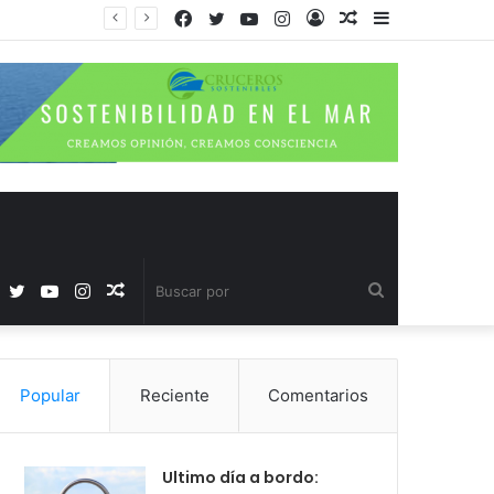
Facebook
Twitter
YouTube
Instagram
Acceso
Publicación
Barra
al
lateral
azar
Facebook
Twitter
YouTube
Instagram
Publicación
Buscar
al
por
Popular
Reciente
Comentarios
azar
Ultimo día a bordo: