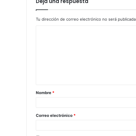
Deja una respuesta
Tu dirección de correo electrónico no será publicada
C
o
m
e
n
t
a
Nombre
*
r
i
o
Correo electrónico
*
*