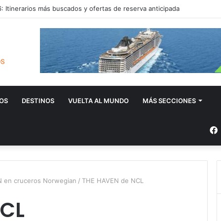
 Itinerarios más buscados y ofertas de reserva anticipada
OS
DESTINOS
VUELTA AL MUNDO
MÁS SECCIONES
EN en cruceros Norwegian
/
THE HAVEN de NCL
NCL