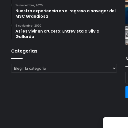
14 noviembre, 2020
Nuestra experiencia en el regreso a navegar del
MSC Grandiosa
9 noviembre, 2020
Así es vivir un crucero: Entrevista a Silvia
Gallardo
Categorías
N
Categorías
E
t
c
e