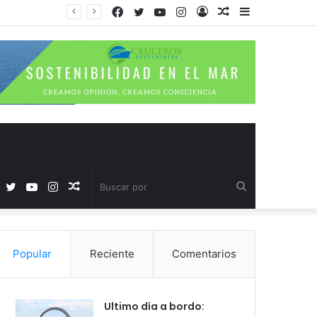
Facebook
Twitter
YouTube
Instagram
Acceso
Publicación
Barra
al
lateral
azar
Facebook
Twitter
YouTube
Instagram
Publicación
Buscar
al
por
Popular
Reciente
Comentarios
azar
Ultimo día a bordo: