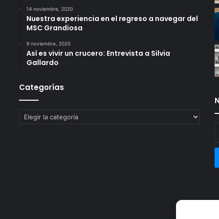
14 noviembre, 2020
Nuestra experiencia en el regreso a navegar del
MSC Grandiosa
9 noviembre, 2020
Así es vivir un crucero: Entrevista a Silvia
Gallardo
Categorías
N
Categorías
E
t
c
e