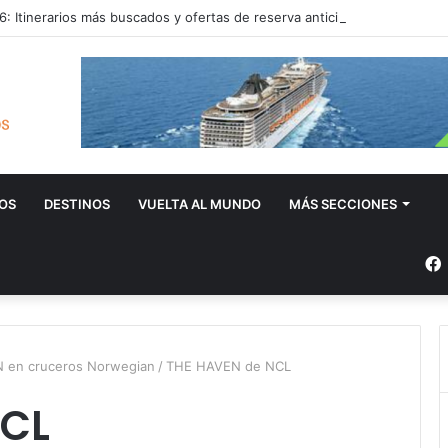
: Itinerarios más buscados y ofertas de reserva anticipada
OS
DESTINOS
VUELTA AL MUNDO
MÁS SECCIONES
EN en cruceros Norwegian
/
THE HAVEN de NCL
NCL