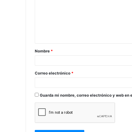
m
e
n
t
a
Nombre
*
r
i
o
Correo electrónico
*
*
Guarda mi nombre, correo electrónico y web en 