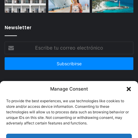
Newsletter
Escribe
tu
correo
electrónico
Publicidad
Manage Consent
To provide the best experiences, we use technologies like cookies to
store and/or access device information. Consenting to these
technologies will allow us to process data such as browsing behavior or
unique IDs on this site. Not consenting or withdrawing consent, may
adversely affect certain features and functions.