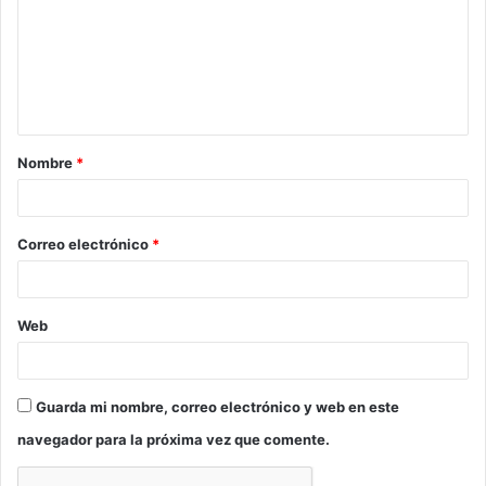
m
e
n
t
a
Nombre
*
r
i
o
Correo electrónico
*
*
Web
Guarda mi nombre, correo electrónico y web en este
navegador para la próxima vez que comente.