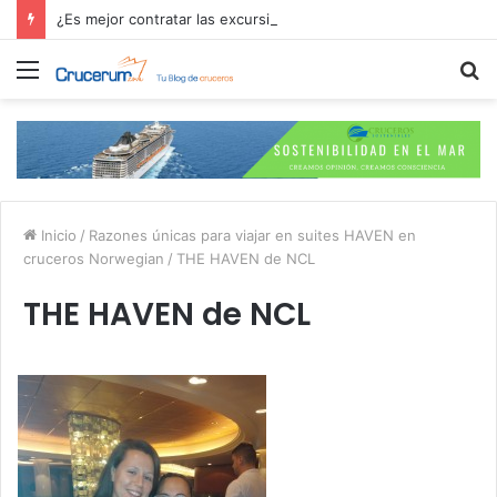
¿Es mejor contratar las excursiones en el crucero o directamente en el puerto?
Menú
B
p
Inicio
/
Razones únicas para viajar en suites HAVEN en
cruceros Norwegian
/
THE HAVEN de NCL
THE HAVEN de NCL