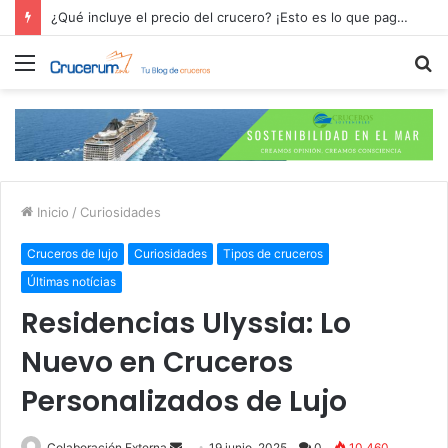
Residencias Ulyssia: Lo Nuevo en Cruceros Personalizados de Lujo
Menú
B
p
Inicio
/
Curiosidades
Cruceros de lujo
Curiosidades
Tipos de cruceros
Últimas notícias
Residencias Ulyssia: Lo
Nuevo en Cruceros
Personalizados de Lujo
Send
Colaboración Externa
19 junio, 2025
0
10.460