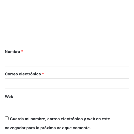
m
e
n
t
a
Nombre
*
r
i
o
Correo electrónico
*
*
Web
Guarda mi nombre, correo electrónico y web en este
navegador para la próxima vez que comente.