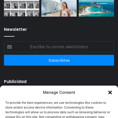
Newsletter
Escribe
tu
correo
electrónico
Publicidad
Manage Consent
To provide the best experiences, we use technologies like cookies to
store and/or access device information. Consenting to these
technologies will allow us to process data such as browsing behavior or
unique IDs on this site. Not consenting or withdrawing consent, may