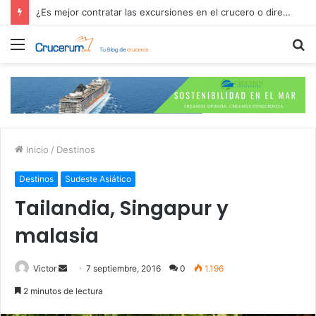
¿Es mejor contratar las excursiones en el crucero o directamente en el puerto?
Menú
B
p
Inicio
/
Destinos
Destinos
Sudeste Asiático
Tailandia, Singapur y
malasia
Send
Victor
7 septiembre, 2016
0
1.196
an
2 minutos de lectura
email