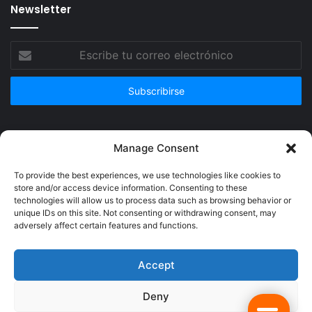
Newsletter
Escribe
tu
correo
electrónico
Publicidad
Manage Consent
To provide the best experiences, we use technologies like cookies to
store and/or access device information. Consenting to these
technologies will allow us to process data such as browsing behavior or
unique IDs on this site. Not consenting or withdrawing consent, may
adversely affect certain features and functions.
Accept
Deny
© Copyright 2026, Todos los derechos reservados @Crucerum |