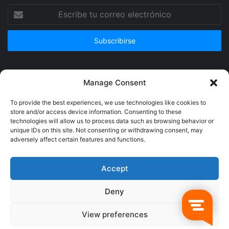
Escribe
tu
correo
electrónico
Publicidad
Manage Consent
To provide the best experiences, we use technologies like cookies to
store and/or access device information. Consenting to these
technologies will allow us to process data such as browsing behavior or
unique IDs on this site. Not consenting or withdrawing consent, may
adversely affect certain features and functions.
Accept
Deny
© Copyright 2026, Todos los derechos reservados @Crucerum |
View preferences
Facebook
Twitter
YouTube
Instagram