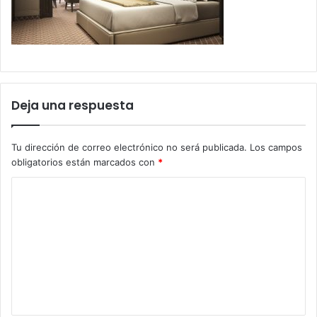
Deja una respuesta
Tu dirección de correo electrónico no será publicada.
Los campos
obligatorios están marcados con
*
C
o
m
e
n
t
a