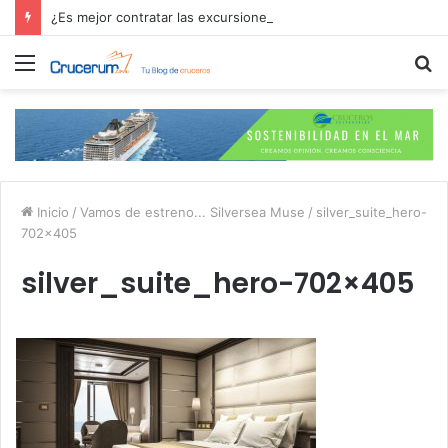
¿Es mejor contratar las excursiones en el crucero o directamente en el puerto?
Menú
B
p
Inicio
/
Vamos de estreno... Silversea Muse
/
silver_suite_hero-
702×405
silver_suite_hero-702×405