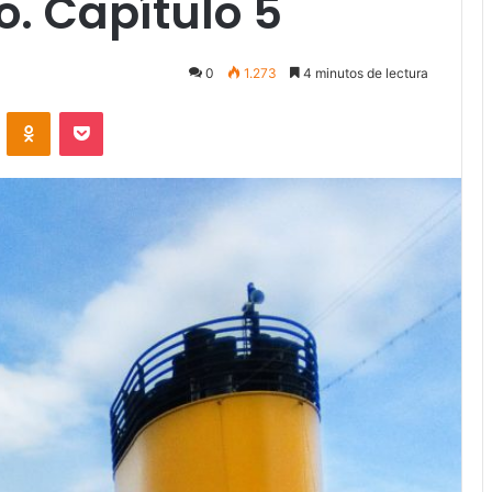
. Capítulo 5
0
1.273
4 minutos de lectura
VKontakte
Odnoklassniki
Pocket