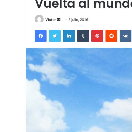
Vuelta al mundo
Send
Victor
5 julio, 2016
an
Facebook
Twitter
LinkedIn
Tumblr
Pinterest
Reddit
email