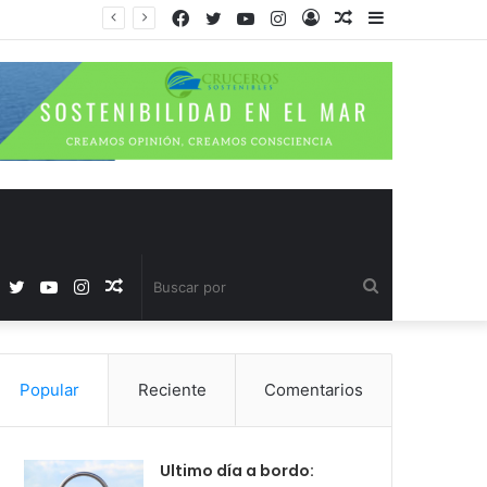
Facebook
Twitter
YouTube
Instagram
Acceso
Publicación
Barra
al
lateral
azar
Facebook
Twitter
YouTube
Instagram
Publicación
Buscar
al
por
Popular
Reciente
Comentarios
azar
Ultimo día a bordo: