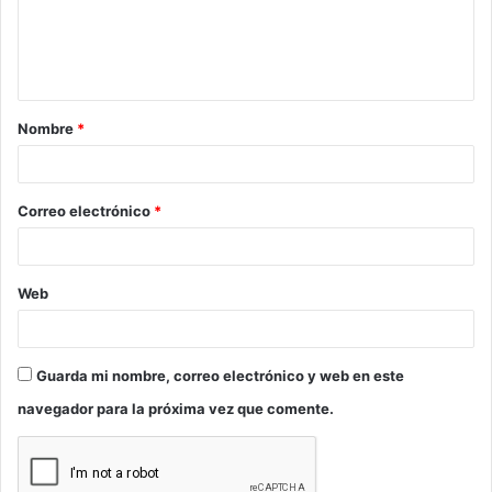
e
n
t
a
Nombre
*
r
i
o
Correo electrónico
*
*
Web
Guarda mi nombre, correo electrónico y web en este
navegador para la próxima vez que comente.