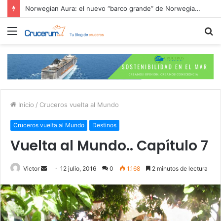
Cruceros 2026: Itinerarios más buscados y ofertas de reserva anticipada
Menú
B
p
Inicio
/
Cruceros vuelta al Mundo
Cruceros vuelta al Mundo
Destinos
Vuelta al Mundo.. Capítulo 7
Send
Victor
12 julio, 2016
0
1.168
2 minutos de lectura
an
email