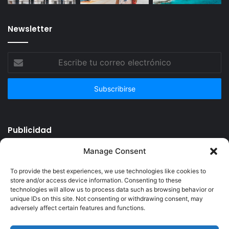
Newsletter
Escribe
tu
correo
electrónico
Publicidad
Manage Consent
To provide the best experiences, we use technologies like cookies to
store and/or access device information. Consenting to these
technologies will allow us to process data such as browsing behavior or
unique IDs on this site. Not consenting or withdrawing consent, may
adversely affect certain features and functions.