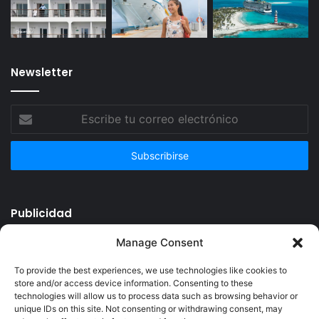
Newsletter
Escribe
tu
correo
electrónico
Publicidad
Manage Consent
To provide the best experiences, we use technologies like cookies to
store and/or access device information. Consenting to these
technologies will allow us to process data such as browsing behavior or
unique IDs on this site. Not consenting or withdrawing consent, may