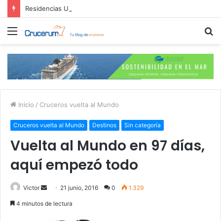
Residencias Ulyssia: Lo Nuevo en Cruceros Personalizados de Lujo
Menú
B
p
Inicio
/
Cruceros vuelta al Mundo
Cruceros vuelta al Mundo
Destinos
Sin categoría
Vuelta al Mundo en 97 días,
aquí empezó todo
Send
Victor
21 junio, 2016
0
1.329
an
4 minutos de lectura
email