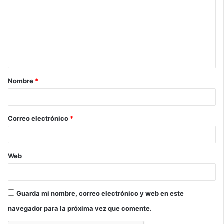
m
e
n
t
a
Nombre
*
r
i
o
Correo electrónico
*
*
Web
Guarda mi nombre, correo electrónico y web en este
navegador para la próxima vez que comente.