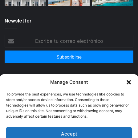
Newsletter
Escribe
tu
correo
electrónico
Publicidad
Manage Consent
To provide the best experiences, we use technologies like cookies to
store and/or access device information. Consenting to these
technologies will allow us to process data such as browsing behavior or
unique IDs on this site. Not consenting or withdrawing consent, may
adversely affect certain features and functions.
Accept