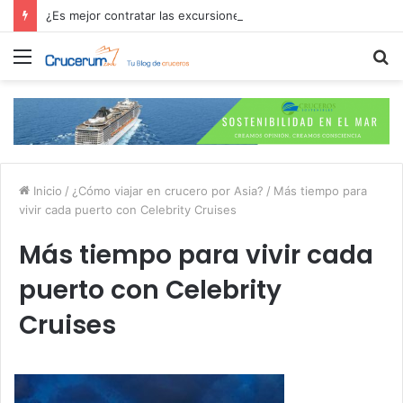
¿Es mejor contratar las excursiones en el crucero o directamente en el puerto?
Menú
B
p
Inicio
/
¿Cómo viajar en crucero por Asia?
/
Más tiempo para
vivir cada puerto con Celebrity Cruises
Más tiempo para vivir cada
puerto con Celebrity
Cruises