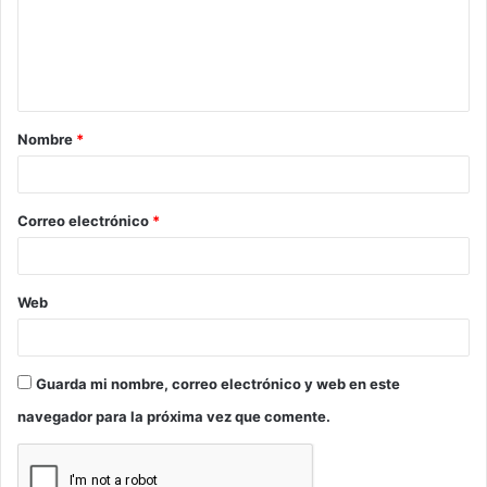
e
n
t
a
Nombre
*
r
i
o
Correo electrónico
*
*
Web
Guarda mi nombre, correo electrónico y web en este
navegador para la próxima vez que comente.