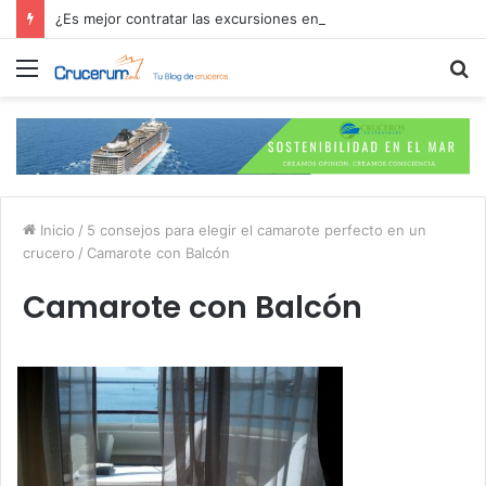
¿Es mejor contratar las excursiones en el crucero o directamente en el puerto?
Menú
B
p
Inicio
/
5 consejos para elegir el camarote perfecto en un
crucero
/
Camarote con Balcón
Camarote con Balcón