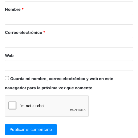
a
Nombre
*
r
i
o
Correo electrónico
*
*
Web
Guarda mi nombre, correo electrónico y web en este
navegador para la próxima vez que comente.