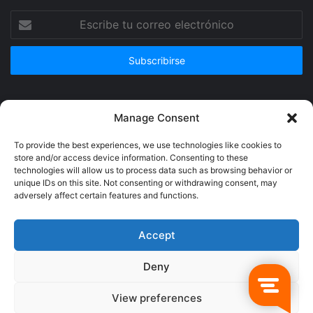
Escribe
tu
correo
electrónico
Publicidad
Manage Consent
To provide the best experiences, we use technologies like cookies to
store and/or access device information. Consenting to these
technologies will allow us to process data such as browsing behavior or
unique IDs on this site. Not consenting or withdrawing consent, may
adversely affect certain features and functions.
Accept
Deny
© Copyright 2026, Todos los derechos reservados @Crucerum |
View preferences
Facebook
Twitter
YouTube
Instagram