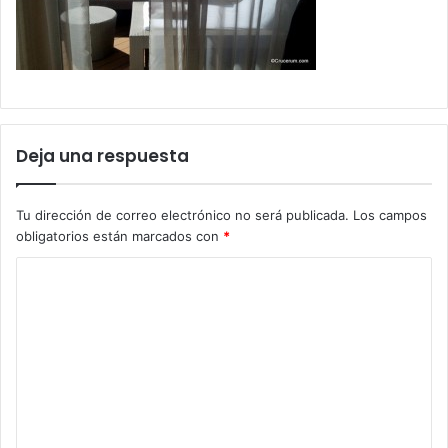
Deja una respuesta
Tu dirección de correo electrónico no será publicada.
Los campos
obligatorios están marcados con
*
C
o
m
e
n
t