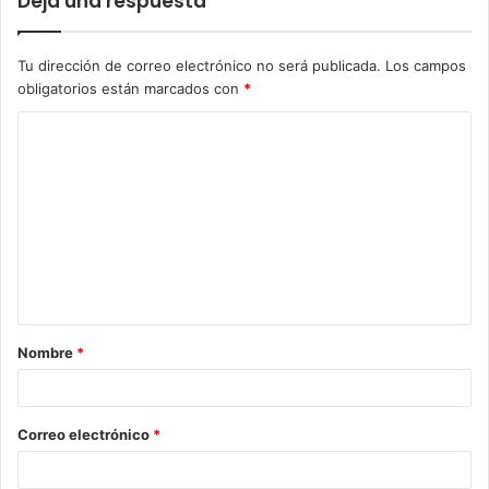
Deja una respuesta
Tu dirección de correo electrónico no será publicada.
Los campos
obligatorios están marcados con
*
C
o
m
e
n
t
a
Nombre
*
r
i
o
Correo electrónico
*
*