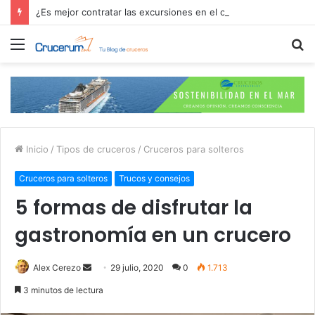
¿Es mejor contratar las excursiones en el crucero o directamente en el puerto?
Menú
B
p
Inicio
/
Tipos de cruceros
/
Cruceros para solteros
Cruceros para solteros
Trucos y consejos
5 formas de disfrutar la
gastronomía en un crucero
Send
Alex Cerezo
29 julio, 2020
0
1.713
an
3 minutos de lectura
email