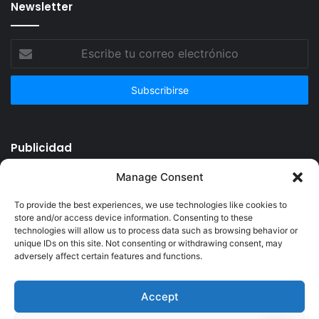
Newsletter
Escribe
tu
correo
electrónico
Publicidad
Manage Consent
To provide the best experiences, we use technologies like cookies to
store and/or access device information. Consenting to these
technologies will allow us to process data such as browsing behavior or
unique IDs on this site. Not consenting or withdrawing consent, may
adversely affect certain features and functions.
Accept
© Copyright 2026, Todos los derechos reservados @Crucerum |