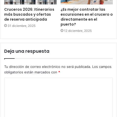
Cruceros 2026: Itinerarios
¿Es mejor contratar las
más buscados y ofertas
excursiones en el crucero o
de reserva anticipada
directamente en el
puerto?
31 diciembre, 2025
12 diciembre, 2025
Deja una respuesta
Tu dirección de correo electrónico no será publicada.
Los campos
obligatorios están marcados con
*
C
o
m
e
n