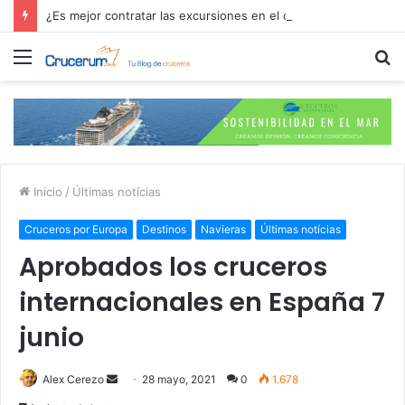
¿Es mejor contratar las excursiones en el crucero o directamente en el puerto?
Menú
B
p
Inicio
/
Últimas notícias
Cruceros por Europa
Destinos
Navieras
Últimas notícias
Aprobados los cruceros
internacionales en España 7
junio
Send
Alex Cerezo
28 mayo, 2021
0
1.678
an