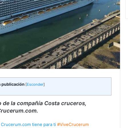
a publicación
[
Esconder
]
o de la compañía Costa cruceros,
Crucerum.com.
e Crucerum.com tiene para ti
#ViveCrucerum