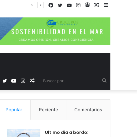
Facebook
Twitter
YouTube
Instagram
Acceso
Publicación
Barra
al
lateral
azar
Facebook
Twitter
YouTube
Instagram
Publicación
Buscar
al
por
Popular
Reciente
Comentarios
azar
Ultimo día a bordo: