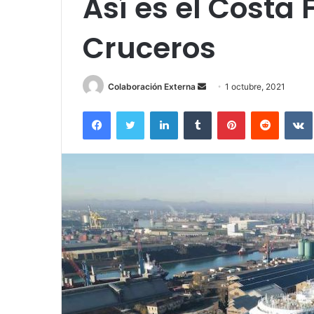
Así es el Costa 
Cruceros
Send
Colaboración Externa
1 octubre, 2021
an
Facebook
Twitter
LinkedIn
Tumblr
Pinterest
Reddit
email