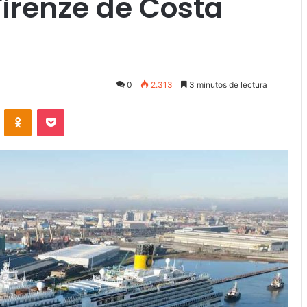
Firenze de Costa
0
2.313
3 minutos de lectura
VKontakte
Odnoklassniki
Pocket