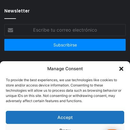
Newsletter
Escribe
tu
correo
electrónico
Publicidad
Manage Consent
To provide the best experiences, we use technologies like cookies to
store and/or access device information. Consenting to these
technologies will allow us to process data such as browsing behavior or
unique IDs on this site. Not consenting or withdrawing consent, may
adversely affect certain features and functions.
Accept
© Copyright 2026, Todos los derechos reservados @Crucerum |