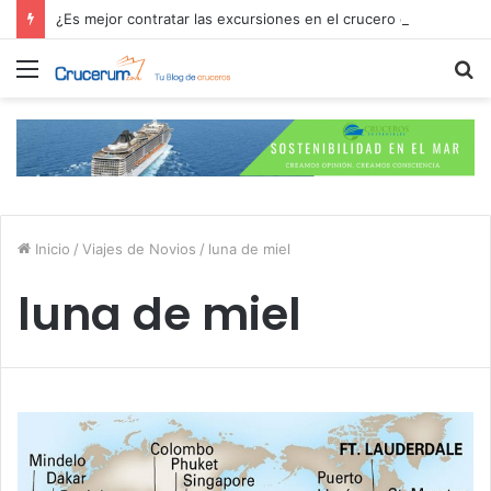
¿Es mejor contratar las excursiones en el crucero o directamente en el puerto?
Menú
B
p
Inicio
/
Viajes de Novios
/
luna de miel
luna de miel